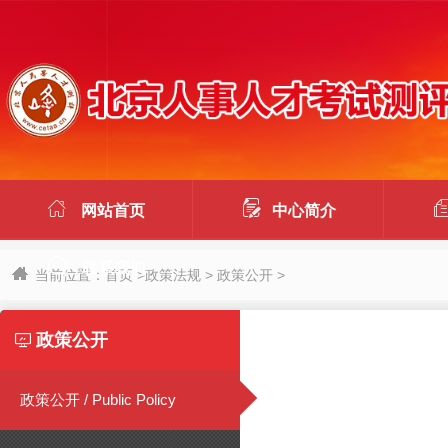


网站首页
中心简介

联系我们
当前位置：
首页
>
政策法规
>
政策公开
>
政策公开

政策公开 / Public Policy