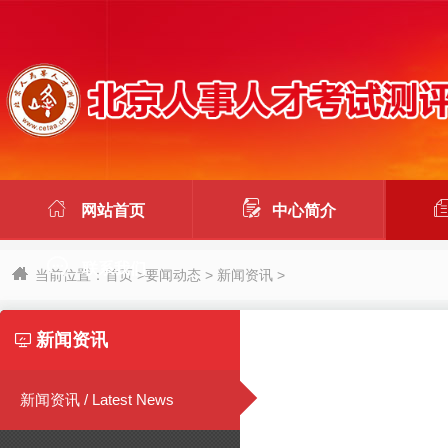


网站首页
中心简介

联系我们
当前位置：
首页
>
要闻动态
>
新闻资讯
>
新闻资讯

新闻资讯 / Latest News