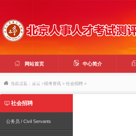


网站首页
中心简介

联系我们
当前位置：
首页
>
招考资讯
>
社会招聘
>
社会招聘

公务员 / Civil Servants